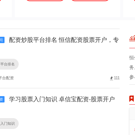
配资炒股平台排名 恒信配资股票开户，专
司
恒
股平台排名
务
参
平台配资
111
学习股票入门知识 卓信宝配资-股票开户
资
票入门知识