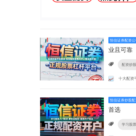
恒信证券配资公
业且可靠
配资炒
十大配资
恒信证券炒股配
首选
学习股