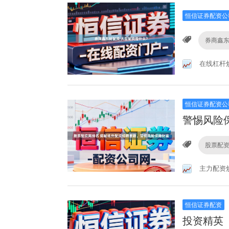
恒信证券配资公
券商鑫
在线杠杆
恒信证券配资公
警惕风险
股票配
主力配资
恒信证券配资
投资精英