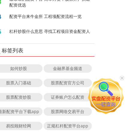
3
配资优选
4
配资平台来牛金所 工程项配资流程一览
5
杠杆炒股什么意思 寻找工程项目资金配资人
标签列表
如何炒股
金融界基金频道
股票入门基础
股票配资官方公司
股票配资炒股
证券账户怎么配资
最新配资平台下载app
股票网络交易平台
易投顾财经网
正规杠杆配资平台app