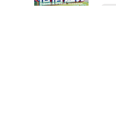
股票配
股票怎么
恒信证券炒股配
机会实现
中国股
杠杆平台
恒信证券配资
股票配